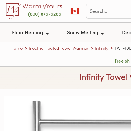
Skip to main content
WarmlyYours
(800) 875-5285
Floor Heating
Snow Melting
Dei
Home
Electric Heated Towel Warmer
Infinity
TW-F10
Free sh
Infinity Towe