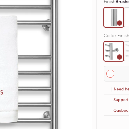
Brushe
Finish
Collar Finis
Need he
Support
Quebec R