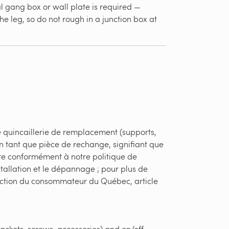
al gang box or wall plate is required —
e leg, so do not rough in a junction box at
e quincaillerie de remplacement (supports,
en tant que pièce de rechange, signifiant que
ère conformément à notre politique de
stallation et le dépannage ; pour plus de
otection du consommateur du Québec, article
ackets, screws, accessories) and on/off