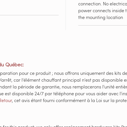
connection. No electric
power connects inside th
the mounting location
du Québec:
paration pour ce produit ; nous offrons uniquement des kits d
/arrêt, car l'élément chauffant principal n'est pas disponible 
ndant la période de garantie, nous remplacerons l'unité enti
ue est disponible 24/7 par téléphone pour vous aider avec l'in
Retour
, cet avis étant fourni conformément à la Loi sur la pr
 for this product; we only offer replacement hardware kits (br