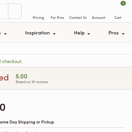
0
Pricing
For Pros
Contact Us
Account
Cart
s
Inspiration
Help
Pros
t checkout.
hed
5.00
Based on 16 reviews
0
 Same Day Shipping or Pickup