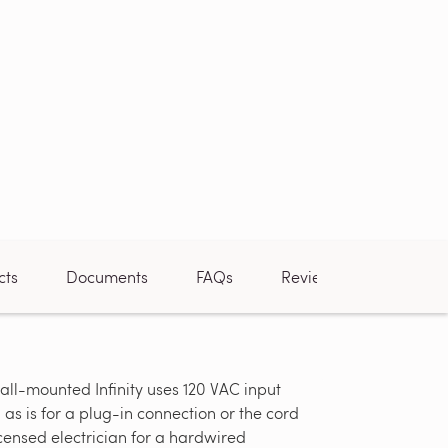
cts
Documents
FAQs
Reviews
ll-mounted Infinity uses 120 VAC input
Overheat P
s is for a plug-in connection or the cord
overheat pr
censed electrician for a hardwired
exceeding 1