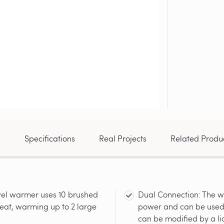
n
Specifications
Real Projects
Related Produ
owel warmer uses 10 brushed
Dual Connection: The wa
 heat, warming up to 2 large
power and can be used a
can be modified by a li